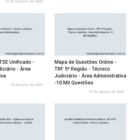
31 de Outubro de 2024
TSE Unificado -
Mapa de Questões Online -
iciário - Área
TRF 5ª Região - Técnico
iva
Judiciário - Área Administrativa
-10 Mil Questões
05 de Julho de 2024
07 de Agosto de 2024