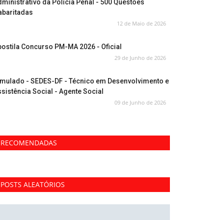
ministrativo da Polícia Penal - 500 Questões
abaritadas
12 de Maio de 2026
ostila Concurso PM-MA 2026 - Oficial
29 de Junho de 2026
imulado - SEDES-DF - Técnico em Desenvolvimento e
sistência Social - Agente Social
09 de Junho de 2026
RECOMENDADAS
POSTS ALEATÓRIOS