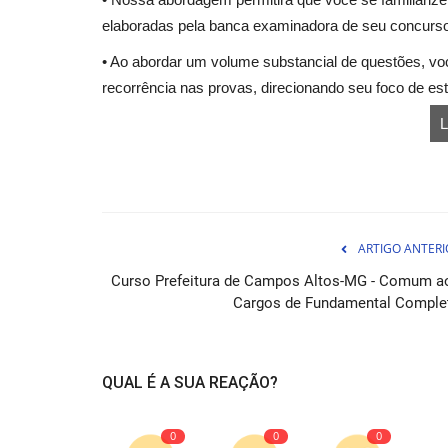
elaboradas pela banca examinadora de seu concurso
• Ao abordar um volume substancial de questões, voc
recorrência nas provas, direcionando seu foco de es
L
Curso Prefeitura de Limeira - SP
Assessor Administrativo
ARTIGO ANTERI
05 de Ag
Curso Prefeitura de Campos Altos-MG - Comum a
Adquira o Curso Prefeitura de Limeira - SP e gar
Cargos de Fundamental Comple
aprovação como Assessor...
QUAL É A SUA REAÇÃO?
0
0
0