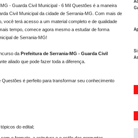
Ad
MG - Guarda Civil Municipal - 6 Mil Questões é a maneira
G
uarda Civil Municipal da cidade de Serrania-MG. Com mais de
o, você terá acesso a um material completo e de qualidade
ca mais tempo, comece agora mesmo a estudar de forma
Ap
nicipal de Serrania-MG!
S
oncurso da
Prefeitura de Serrania-MG - Guarda Civil
As
nte aliado que pode fazer toda a diferença.
 Questões é perfeito para transformar seu conhecimento
ópicos do edital;
com o formato, a estrutura e o estilo das perguntas