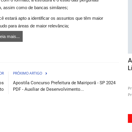
, assim como de bancas similares;
ê estará apto a identificar os assuntos que têm maior
tudo para áreas de maior relevância;
eia mais...
 -
Combo Prefeitura de Santos - SP 2026 -
A
Oficial de Administração
L
OR
PRÓXIMO ARTIGO
osto de 2026
28 de Julho de 2026
os
Apostila Concurso Prefeitura de Mairiporã - SP 2024
anta sua
Aproveite a oportunidade de se preparar para o próximo
Pr
to
PDF - Auxiliar de Desenvolvimento...
concurso da Prefeitura de...
Pr