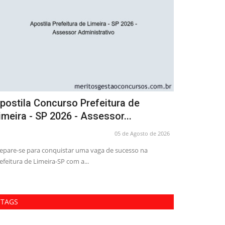
postila Concurso Prefeitura de
Combo Pref
imeira - SP 2026 - Assessor...
Enfermeiro
05 de Agosto de 2026
epare-se para conquistar uma vaga de sucesso na
Alavanque sua c
efeitura de Limeira-SP com a...
Prefeitura de Sant
TAGS