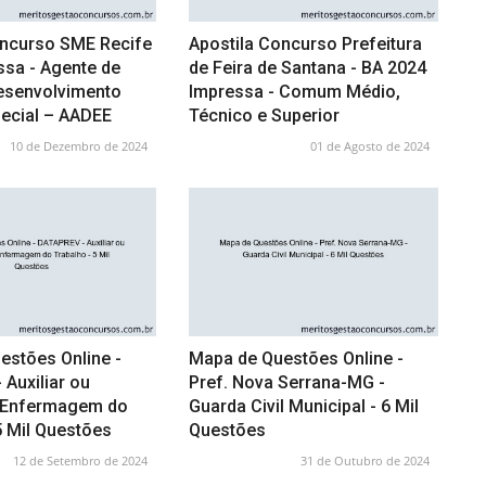
oncurso SME Recife
Apostila Concurso Prefeitura
ssa - Agente de
de Feira de Santana - BA 2024
esenvolvimento
Impressa - Comum Médio,
pecial – AADEE
Técnico e Superior
10 de Dezembro de 2024
01 de Agosto de 2024
estões Online -
Mapa de Questões Online -
Auxiliar ou
Pref. Nova Serrana-MG -
 Enfermagem do
Guarda Civil Municipal - 6 Mil
5 Mil Questões
Questões
12 de Setembro de 2024
31 de Outubro de 2024