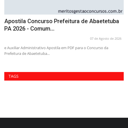
Apostila Concurso Prefeitura de Abaetetuba
A
PA 2026 - Comum...
P
26
07 de Agosto de 2026
e Auxiliar Administrativo Apostila em PDF para o Concurso da
Pr
Prefeitura de Abaetetuba...
co
TAGS