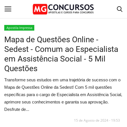
Apostila Impressa
Mapa de Questões Online -
Home
Sedest - Comum ao Especialista
Apostilas PDF
em Assistência Social - 5 Mil
Questões
Apostila Impressa
Transforme seus estudos em uma trajetória de sucesso com o
Cursos Online
Mapa de Questões Online da Sedest! Com 5 mil questões
específicas para o cargo de Especialista em Assistência Social,
Combo Apostilas
aprimore seus conhecimentos e garanta sua aprovação.
Desfrute de...
15 de Agosto de 2024 - 19:53