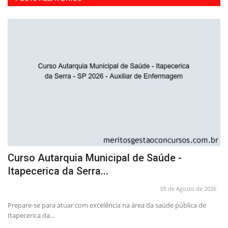
P
Curso Autarquia Municipal de Saúde -
A
Itapecerica da Serra...
2
26
05 de Agosto de 2026
Prepare-se para atuar com excelência na área da saúde pública de
Pr
Itapecerica da...
co