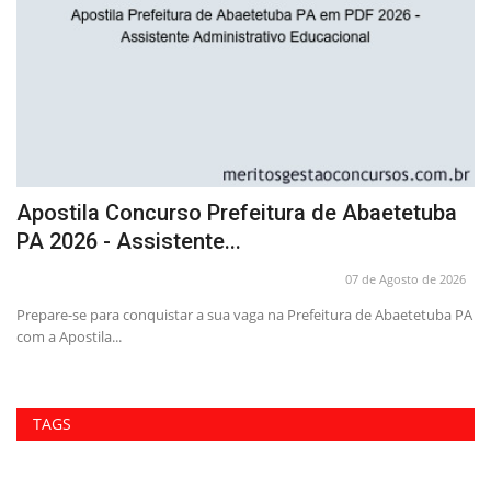
Apostila Concurso Prefeitura de Abaetetuba
C
PA 2026 - Assistente...
P
26
07 de Agosto de 2026
Prepare-se para conquistar a sua vaga na Prefeitura de Abaetetuba PA
Tr
com a Apostila...
At
TAGS