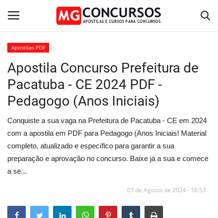
Apostilas PDF
Apostila Concurso Prefeitura de
Home
Pacatuba - CE 2024 PDF -
Apostilas PDF
Pedagogo (Anos Iniciais)
Apostila Impressa
Conquiste a sua vaga na Prefeitura de Pacatuba - CE em 2024
com a apostila em PDF para Pedagogo (Anos Iniciais! Material
Cursos Online
completo, atualizado e específico para garantir a sua
preparação e aprovação no concurso. Baixe já a sua e comece
Combo Apostilas
a se...
07 de Agosto de 2024 - 16:53