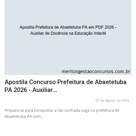
Apostila Concurso Prefeitura de Abaetetuba
A
PA 2026 - Auxiliar...
P
26
07 de Agosto de 2026
o
Prepara-se para conquistar a tão sonhada vaga na prefeitura de
Pr
Abaetetuba-PA com...
Pr