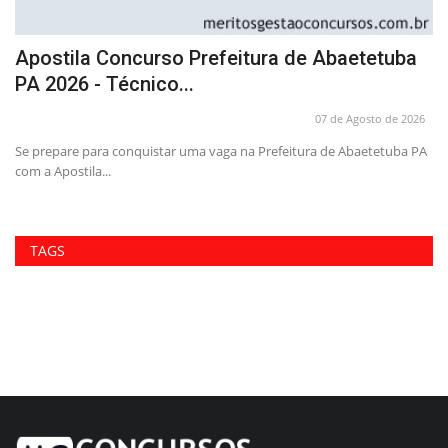
Apostila Concurso Prefeitura de Abaetetuba
C
PA 2026 - Técnico...
I
26
07 de Agosto de 2026
Se prepare para conquistar uma vaga na Prefeitura de Abaetetuba PA
Do
com a Apostila...
Tr
TAGS