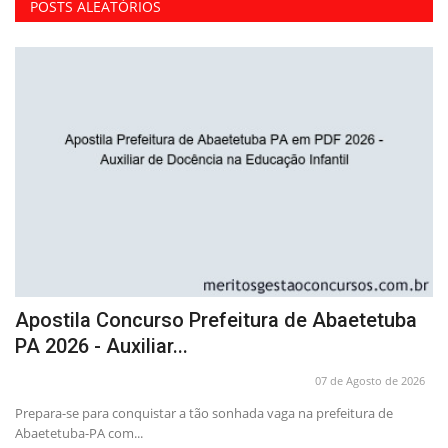
POSTS ALEATÓRIOS
Apostila Concurso Prefeitura de Abaetetuba
A
PA 2026 - Auxiliar...
P
26
07 de Agosto de 2026
Prepara-se para conquistar a tão sonhada vaga na prefeitura de
Pr
Abaetetuba-PA com...
co