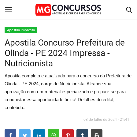
Apostila Impressa
Apostila Concurso Prefeitura de
Home
Olinda - PE 2024 Impressa -
Apostilas PDF
Nutricionista
Apostila Impressa
Apostila completa e atualizada para o concurso da Prefeitura de
Olinda - PE 2024, cargo de Nutricionista. Alcance sua
Cursos Online
aprovação com um material especializado e prepare-se para
conquistar essa oportunidade única! Detalhes do edital,
Combo Apostilas
conteúdo...
03 de Julho de 2024 - 21:41