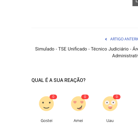
L
ARTIGO ANTERI
Simulado - TSE Unificado - Técnico Judiciário - Ár
Administrati
Apostila Concurso Prefeitura d
Limeira - SP 2026 - Guarda...
QUAL É A SUA REAÇÃO?
05 de Ag
Apostila completa e atualizada em PDF para o c
0
0
0
Prefeitura de Limeira SP...
Gostei
Amei
Uau