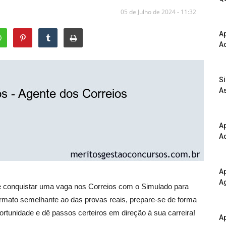
05 de Julho de 2024 - 11:32
A
Ad
S
As
Ap
Ad
Ap
A
 conquistar uma vaga nos Correios com o Simulado para
rmato semelhante ao das provas reais, prepare-se de forma
ortunidade e dê passos certeiros em direção à sua carreira!
Ap