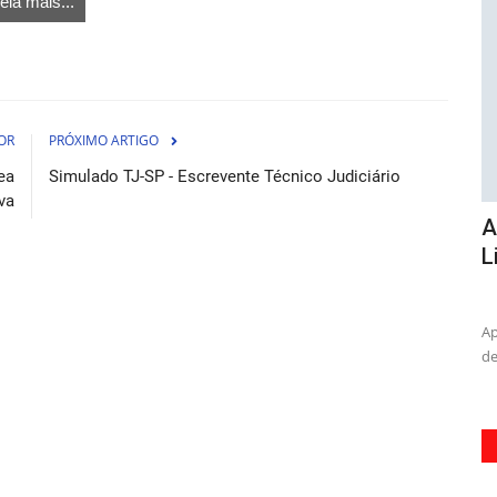
eia mais...
OR
PRÓXIMO ARTIGO
ea
Simulado TJ-SP - Escrevente Técnico Judiciário
va
e
Apostila Concurso Prefeitura de
A
Limeira - SP 2026 - Professor...
L
osto de 2026
05 de Agosto de 2026
oncurso da
Apostila completa e atualizada para o concurso da Prefeitura
Ac
de Limeira - SP 2026,...
Es