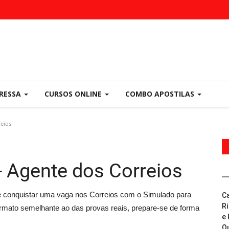
PRESSA
CURSOS ONLINE
COMBO APOSTILAS
reios
- Agente dos Correios
 conquistar uma vaga nos Correios com o Simulado para
C
R
rmato semelhante ao das provas reais, prepare-se de forma
e 
Q