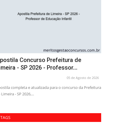
postila Concurso Prefeitura de
Simulado -
imeira - SP 2026 - Secretário...
Docente - 
05 de Agosto de 2026
elere seus estudos e conquiste sua vaga de Secretário de
Esteja preparado
cola na Prefeitura...
com nosso Simula
TAGS