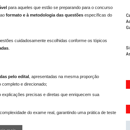
ável
para aqueles que estão se preparando para o concurso
 ao
formato e à metodologia das questões
específicas do
Ca
Ad
G
questões cuidadosamente escolhidas conforme os tópicos
adas
.
S
As
das pelo edital
, apresentadas na mesma proporção
 completo e direcionado;
 explicações precisas e diretas que enriquecem sua
a complexidade do exame real, garantindo uma prática de teste