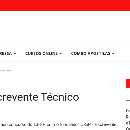
PRESSA
CURSOS ONLINE
COMBO APOSTILAS
udiciário
crevente Técnico
C
R
e 
rrido concurso do TJ-SP com o Simulado TJ-SP - Escrevente
Q