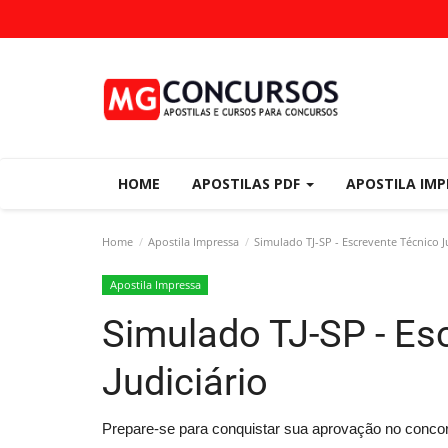
HOME
APOSTILAS PDF
APOSTILA IM
Home
Apostila Impressa
Simulado TJ-SP - Escrevente Técnico J
Apostila Impressa
Simulado TJ-SP - Es
Judiciário
Prepare-se para conquistar sua aprovação no conco