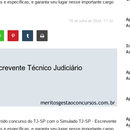
s e específicas, e garanta seu lugar nesse importante cargo
A
05 de Julho de 2024 - 11:32
Ad
S
As
Ap
Ad
Ap
Ap
rrido concurso do TJ-SP com o Simulado TJ-SP - Escrevente
A
s e específicas, e garanta seu lugar nesse importante cargo