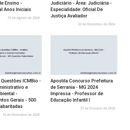
e Ensino -
Judiciário - Área: Judiciária -
 Anos Iniciais
Especialidade: Oficial De
Justiça Avaliador
15 de Agosto de 2024
20 de Dezembro de 2024
 Questões ICMBio -
Apostila Concurso Prefeitura
ministrativo e
de Serrania - MG 2024
biental -
Impressa - Professor de
tos Gerais - 500
Educação Infantil I
abaritadas
31 de Outubro de 2024
10 de Dezembro de 2024