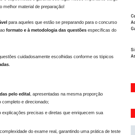
 o melhor material de preparação!
Ca
ável
para aqueles que estão se preparando para o concurso
Ad
G
 ao
formato e à metodologia das questões
específicas do
S
As
 questões cuidadosamente escolhidas conforme os tópicos
adas
.
das pelo edital
, apresentadas na mesma proporção
 completo e direcionado;
 explicações precisas e diretas que enriquecem sua
a complexidade do exame real, garantindo uma prática de teste