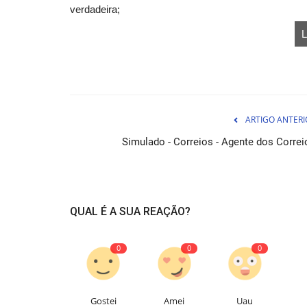
verdadeira;
L
ARTIGO ANTERI
Apostila Concurso Prefeitura d
Simulado - Correios - Agente dos Correi
Ilhabela - SP 2026 - Coordenador
06 de Ag
Prepare-se para conquistar a sua vaga na Prefei
QUAL É A SUA REAÇÃO?
Ilhabela - SP como Coordenador...
0
0
0
Gostei
Amei
Uau