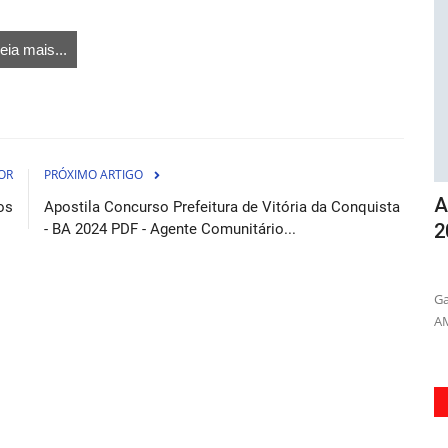
eia mais...
OR
PRÓXIMO ARTIGO
e
Apostila Concurso AMS Itapecerica-SP
C
os
Apostila Concurso Prefeitura de Vitória da Conquista
...
2026 - Assistente...
S
- BA 2024 PDF - Agente Comunitário...
osto de 2026
06 de Agosto de 2026
tura de
Garanta sua aprovação como Assistente Administrativo na
Ac
AMS Itapecerica-SP em 2026...
Un