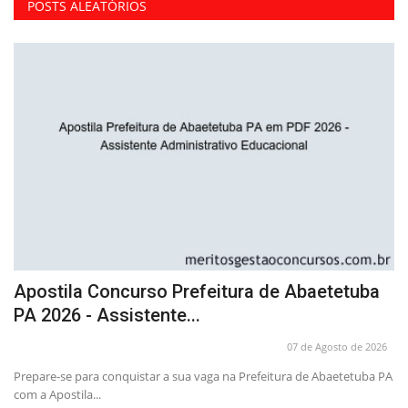
POSTS ALEATÓRIOS
Apostila Concurso Prefeitura de Abaetetuba
A
PA 2026 - Assistente...
P
26
07 de Agosto de 2026
 da
Prepare-se para conquistar a sua vaga na Prefeitura de Abaetetuba PA
e 
com a Apostila...
Pr