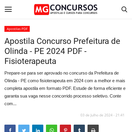
Apostilas PDF
Apostila Concurso Prefeitura de
Home
Olinda - PE 2024 PDF -
Apostilas PDF
Fisioterapeuta
Apostila Impressa
Prepare-se para ser aprovado no concurso da Prefeitura de
Olinda - PE como fisioterapeuta em 2024 com a melhor e mais
Cursos Online
completa apostila em formato PDF. Estude de forma eficiente e
garanta sua vaga nesse concorrido processo seletivo. Conte
Combo Apostilas
com...
03 de Julho de 2024 - 21:41