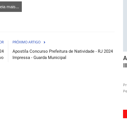
eia mais...
OR
PRÓXIMO ARTIGO
24
Apostila Concurso Prefeitura de Natividade - RJ 2024
e
Apostila Concurso Prefeitura de
A
vo
Impressa - Guarda Municipal
...
Ilhabela - SP 2026 - Coordenador...
I
osto de 2026
06 de Agosto de 2026
tura de
Prepare-se para conquistar a vaga de Coordenador
Pr
Pedagógico do Ensino Fundamental...
20