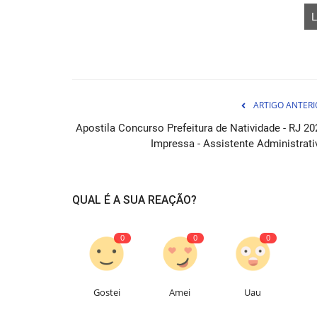
L
ARTIGO ANTERI
Apostila Concurso Prefeitura de Natividade - RJ 20
Apostila Concurso Prefeitura d
Impressa - Assistente Administrati
Ilhabela - SP 2026 - Coordenador
06 de Ag
QUAL É A SUA REAÇÃO?
Prepare-se para conquistar a sua vaga na Prefei
Ilhabela - SP como Coordenador...
0
0
0
Gostei
Amei
Uau