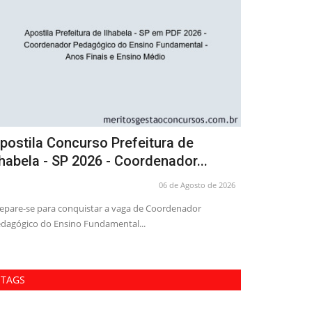
postila Concurso Prefeitura de
Combo Pref
lhabela - SP 2026 - Coordenador...
Secretário 
06 de Agosto de 2026
epare-se para o concurso da Prefeitura de Ilhabela - SP
Acelere sua carre
21 com a melhor apostila...
Unidade Escolar n
TAGS