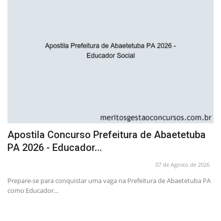
Apostila Concurso Prefeitura de Abaetetuba
A
PA 2026 - Educador...
P
26
07 de Agosto de 2026
26
Prepare-se para conquistar uma vaga na Prefeitura de Abaetetuba PA
A 
como Educador...
Ad