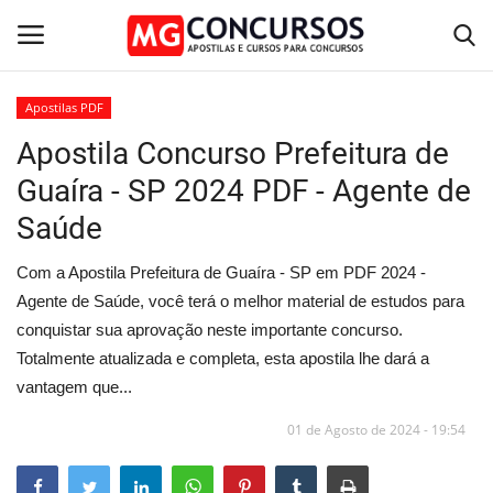
Apostilas PDF
Apostila Concurso Prefeitura de
Home
Guaíra - SP 2024 PDF - Agente de
Apostilas PDF
Saúde
Apostila Impressa
Com a Apostila Prefeitura de Guaíra - SP em PDF 2024 -
Agente de Saúde, você terá o melhor material de estudos para
Cursos Online
conquistar sua aprovação neste importante concurso.
Totalmente atualizada e completa, esta apostila lhe dará a
Combo Apostilas
vantagem que...
01 de Agosto de 2024 - 19:54