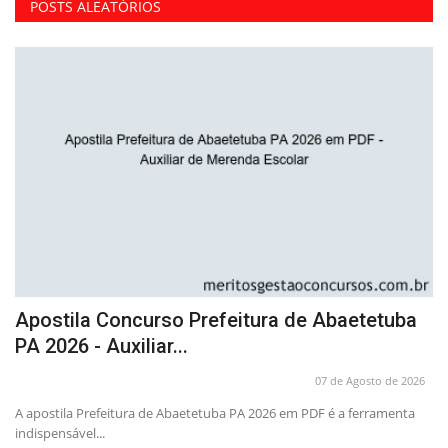
POSTS ALEATÓRIOS
Apostila Concurso Prefeitura de Abaetetuba
C
PA 2026 - Auxiliar...
C
26
07 de Agosto de 2026
 da
A apostila Prefeitura de Abaetetuba PA 2026 em PDF é a ferramenta
Ap
indispensável...
co