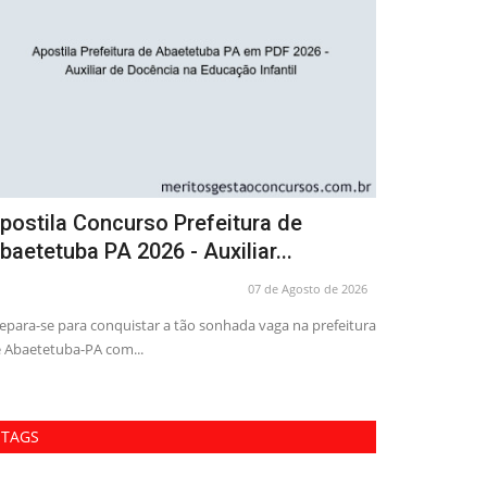
ombo Prefeitura de Santos - SP 2026 -
Apostila C
nspetor de Alunos
Abaetetuba
04 de Agosto de 2026
ranta sua aprovação no concurso da Prefeitura de Santos
Prepara-se para 
SP 2026 para Inspetor...
Abaetetuba PA e
TAGS