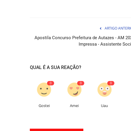
ARTIGO ANTERI
Apostila Concurso Prefeitura de Autazes - AM 20
Impressa - Assistente Soci
Apostila Concurso Prefeitura d
Abaetetuba PA 2026 - Assistent
QUAL É A SUA REAÇÃO?
07 de Ag
0
0
0
A Apostila Prefeitura de Abaetetuba PA 2026 - As
Administrativo Educacional...
Gostei
Amei
Uau