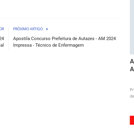
OR
PRÓXIMO ARTIGO
24
Apostila Concurso Prefeitura de Autazes - AM 2024
al
Impressa - Técnico de Enfermagem
e
Apostila Concurso Prefeitura de
C
e...
Abaetetuba PA 2026 - Auxiliar...
I
osto de 2026
07 de Agosto de 2026
sistente
Prepara-se para conquistar a tão sonhada vaga na prefeitura
Ga
de Abaetetuba-PA com...
- 