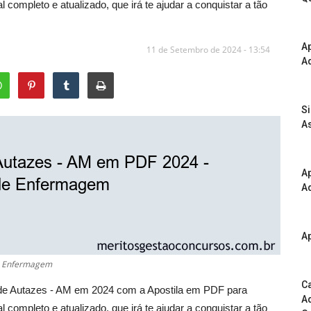
ompleto e atualizado, que irá te ajudar a conquistar a tão
A
11 de Setembro de 2024 - 13:54
Ad
S
As
Ap
Ad
Ap
de Enfermagem
Ca
a de Autazes - AM em 2024 com a Apostila em PDF para
Ad
ompleto e atualizado, que irá te ajudar a conquistar a tão