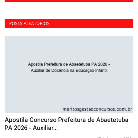
POSTS ALEATÓRIOS
Apostila Concurso Prefeitura de Abaetetuba
A
PA 2026 - Auxiliar...
P
26