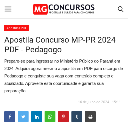
Apostilas PDF
Apostila Concurso MP-PR 2024
Home
PDF - Pedagogo
Apostilas PDF
Prepare-se para ingressar no Ministério Público do Paraná em
Apostila Impressa
2024! Adquira agora mesmo a apostila em PDF para o cargo de
Pedagogo e conquiste sua vaga com conteúdo completo e
Cursos Online
atualizado. Aproveite esta oportunidade e garanta sua
preparação...
Combo Apostilas
16 de Julho de 2024 - 15:11