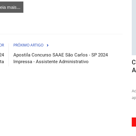
eia mais...
OR
PRÓXIMO ARTIGO
24
Apostila Concurso SAAE São Carlos - SP 2024
Curso Prefeitura de Limeira - SP -
A
ta
Impressa - Assistente Administrativo
Assessor Administrativo
L
osto de 2026
05 de Agosto de 2026
essenciais
Adquira o Curso Prefeitura de Limeira - SP e garanta sua
Pr
aprovação como Assessor...
na