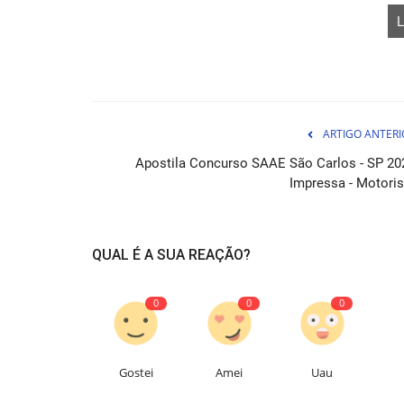
L
ARTIGO ANTERI
Apostila Concurso SAAE São Carlos - SP 20
Curso Transpetro - Técnico de
Impressa - Motoris
Administração e Controle...
05 de Ag
QUAL É A SUA REAÇÃO?
Aprenda com o Curso Transpetro as habilidades 
para se tornar um Técnico...
0
0
0
Gostei
Amei
Uau