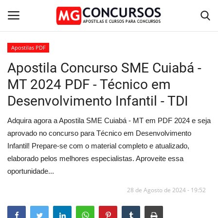
Apostilas PDF
Apostila Concurso SME Cuiabá -
Home
MT 2024 PDF - Técnico em
Apostilas PDF
Desenvolvimento Infantil - TDI
Apostila Impressa
Adquira agora a Apostila SME Cuiabá - MT em PDF 2024 e seja
aprovado no concurso para Técnico em Desenvolvimento
Cursos Online
Infantil! Prepare-se com o material completo e atualizado,
elaborado pelos melhores especialistas. Aproveite essa
Combo Apostilas
oportunidade...
28 de Agosto de 2024 - 19:52