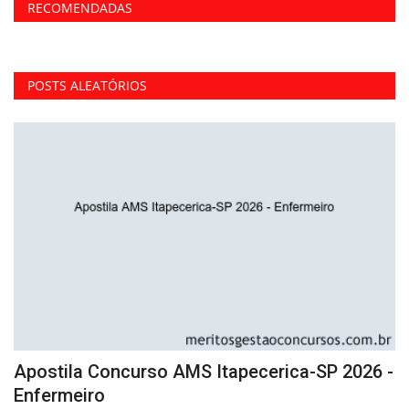
RECOMENDADAS
POSTS ALEATÓRIOS
Apostila Concurso AMS Itapecerica-SP 2026 -
C
Enfermeiro
I