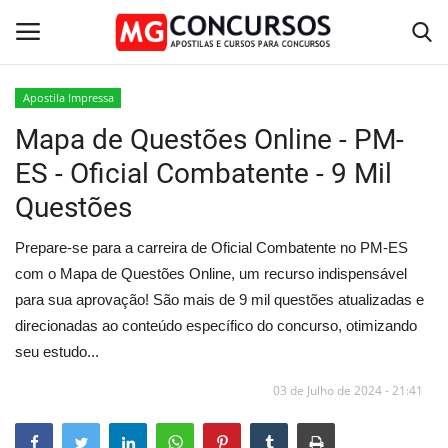
Apostila Impressa
Mapa de Questões Online - PM-
Home
ES - Oficial Combatente - 9 Mil
Apostilas PDF
Questões
Apostila Impressa
Prepare-se para a carreira de Oficial Combatente no PM-ES
com o Mapa de Questões Online, um recurso indispensável
Cursos Online
para sua aprovação! São mais de 9 mil questões atualizadas e
direcionadas ao conteúdo específico do concurso, otimizando
Combo Apostilas
seu estudo...
03 de Julho de 2024 - 21:41