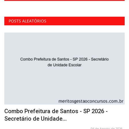
POSTS ALEATÓRIOS
o
Combo Prefeitura de Santos - SP 2026 -
A
Secretário de Unidade...
P
26
04 de Agosto de 2026