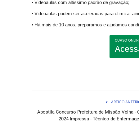
• Videoaulas com altíssimo padrão de gravação;
• Videoaulas podem ser aceleradas para otimizar ai
• Há mais de 10 anos, preparamos e ajudamos candid
CURSO ONLIN
Acess
Curso Prefeitura de Abaetetuba 
Professor Fundamental...
05 de Ag
Transforme-se em um professor qualificado e c
uma carreira de sucesso com...
ARTIGO ANTERI
Apostila Concurso Prefeitura de Missão Velha - 
2024 Impressa - Técnico de Enfermag