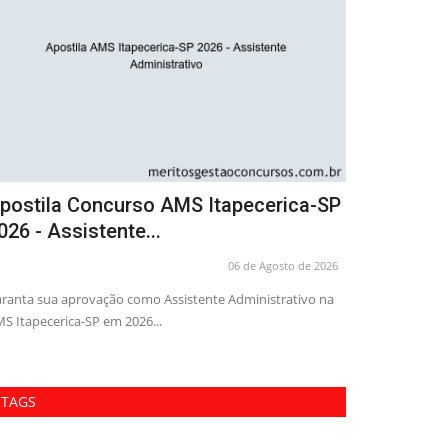
postila Concurso AMS Itapecerica-SP
Curso Prefe
026 - Auxiliar de...
Assessor A
06 de Agosto de 2026
tenha a sua aprovação com a Apostila AMS Itapecerica-SP
Adquira o Curso P
26 em PDF para o cargo...
aprovação como A
TAGS