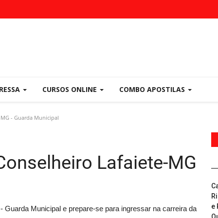
PRESSA
CURSOS ONLINE
COMBO APOSTILAS
e-MG - Guarda Municipal
 Conselheiro Lafaiete-MG
C
R
e 
- Guarda Municipal e prepare-se para ingressar na carreira da
Q