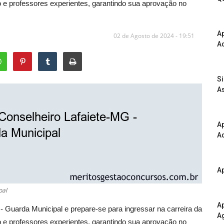
 e professores experientes, garantindo sua aprovação no
A
02 de Agosto de 2024 - 19:51
Ad
S
As
Ap
Ad
Ap
pal
Ap
- Guarda Municipal e prepare-se para ingressar na carreira da
A
 e professores experientes, garantindo sua aprovação no