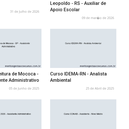
Leopoldo - RS - Auxiliar de
Apoio Escolar
31 de Julho de 2026
09 de mar�o de 2026
eitura de Mococa -
Curso IDEMA-RN - Analista
ente Administrativo
Ambiental
05 de Junho de 2025
25 de Abril de 2025