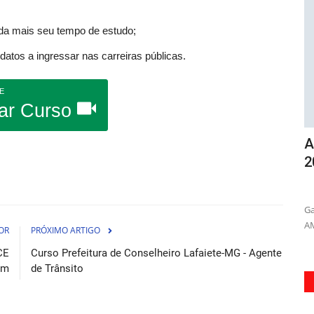
nda mais seu tempo de estudo;
atos a ingressar nas carreiras públicas.
E
ar Curso
- PA -
Apostila Concurso AMS Itapecerica-SP
A
2026 - Assistente...
2
osto de 2026
06 de Agosto de 2026
onquiste
Garanta sua aprovação como Assistente Administrativo na
Ob
AMS Itapecerica-SP em 2026...
20
OR
PRÓXIMO ARTIGO
CE
Curso Prefeitura de Conselheiro Lafaiete-MG - Agente
em
de Trânsito