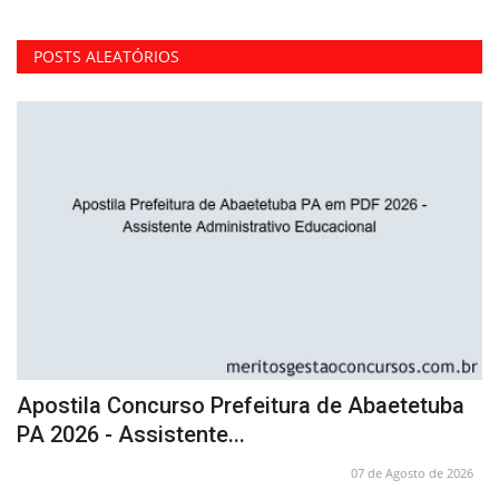
POSTS ALEATÓRIOS
Apostila Concurso Prefeitura de Abaetetuba
A
PA 2026 - Assistente...
P
26
07 de Agosto de 2026