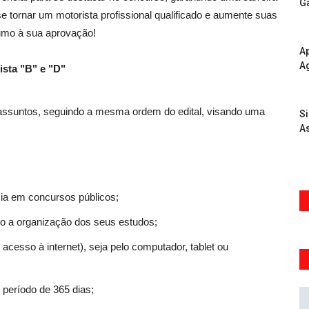
G
e tornar um motorista profissional qualificado e aumente suas
rumo à sua aprovação!
Ap
A
ista "B" e "D"
 assuntos, seguindo a mesma ordem do edital, visando uma
S
As
ia em concursos públicos;
ndo a organização dos seus estudos;
acesso à internet), seja pelo computador, tablet ou
 período de 365 dias;