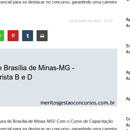
sencial para se destacar no concurso, garantindo uma carreira
A
03 de Julho de 2024 - 21:27
Ad
S
As
Ap
Ad
Ap
Ca
itura de Brasília de Minas-MG! Com o Curso de Capacitação
Ad
sencial para se destacar no concurso, garantindo uma carreira