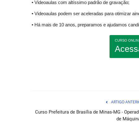
• Videoaulas com altíssimo padrão de gravação;
• Videoaulas podem ser aceleradas para otimizar ai
• Há mais de 10 anos, preparamos e ajudamos candid
CURSO ONLIN
Acess
Apostila Concurso Prefeitura d
Abaetetuba PA 2026 - Educador.
07 de Ag
Preparação completa e garantida para o concur
Prefeitura de Abaetetuba PA 2026...
ARTIGO ANTERI
Curso Prefeitura de Brasília de Minas-MG - Operad
de Máquin