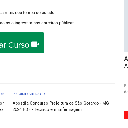
nda mais seu tempo de estudo;
atos a ingressar nas carreiras públicas.
E
ar Curso
e
Apostila Concurso Prefeitura de
C
..
Abaetetuba PA 2026 - Auxiliar...
S
osto de 2026
07 de Agosto de 2026
so da
Prepara-se para conquistar a tão sonhada vaga na prefeitura
Ac
de Abaetetuba-PA com...
Un
OR
PRÓXIMO ARTIGO
or
Apostila Concurso Prefeitura de São Gotardo - MG
as
2024 PDF - Técnico em Enfermagem