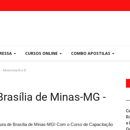
PRESSA
CURSOS ONLINE
COMBO APOSTILAS
 - Motorista B e D
Brasília de Minas-MG -
C
R
e 
itura de Brasília de Minas-MG! Com o Curso de Capacitação
Q