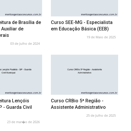
itura de Brasília de
Curso SEE-MG - Especialista
Auxiliar de
em Educação Básica (EEB)
rais
19 de Maio de 2025
03 de Julho de 2024
itura Lençóis
Curso CRBio 5ª Região -
P - Guarda Civil
Assistente Administrativo
25 de Julho de 2025
23 de mar�o de 2026