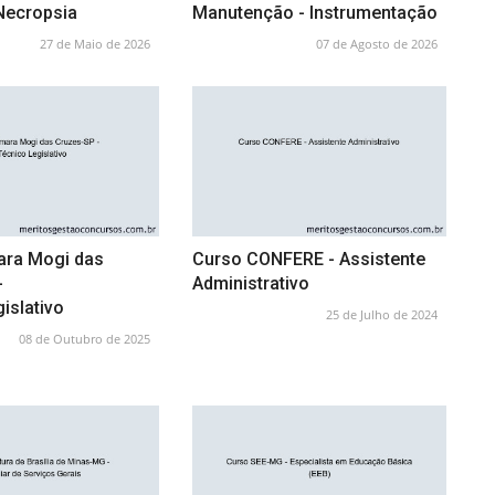
 Necropsia
Manutenção - Instrumentação
27 de Maio de 2026
07 de Agosto de 2026
ra Mogi das
Curso CONFERE - Assistente
-
Administrativo
islativo
25 de Julho de 2024
08 de Outubro de 2025