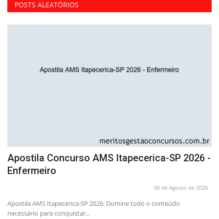
POSTS ALEATÓRIOS
 -
Apostila Concurso AMS Itapecerica-SP 2026 -
C
Enfermeiro
I
26
06 de Agosto de 2026
a
Apostila AMS Itapecerica-SP 2026: Domine todo o conteúdo
Qu
necessário para conquistar...
de