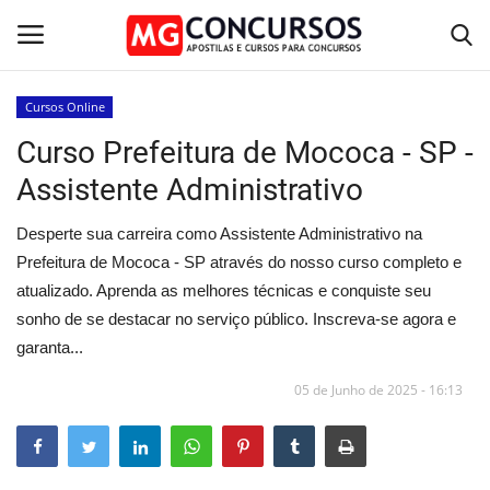
Cursos Online
Curso Prefeitura de Mococa - SP -
Home
Assistente Administrativo
Apostilas PDF
Desperte sua carreira como Assistente Administrativo na
Apostila Impressa
Prefeitura de Mococa - SP através do nosso curso completo e
atualizado. Aprenda as melhores técnicas e conquiste seu
Cursos Online
sonho de se destacar no serviço público. Inscreva-se agora e
garanta...
Combo Apostilas
05 de Junho de 2025 - 16:13