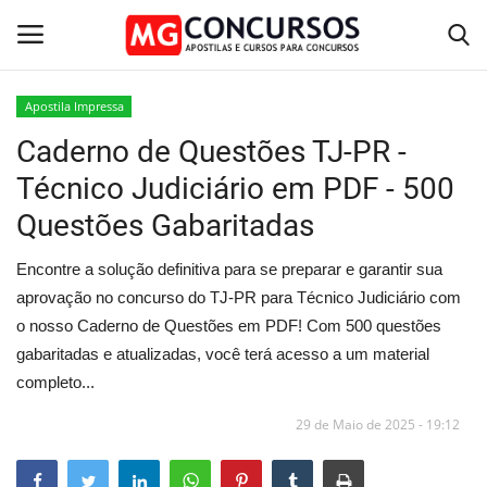
Apostila Impressa
Caderno de Questões TJ-PR -
Home
Técnico Judiciário em PDF - 500
Apostilas PDF
Questões Gabaritadas
Apostila Impressa
Encontre a solução definitiva para se preparar e garantir sua
aprovação no concurso do TJ-PR para Técnico Judiciário com
Cursos Online
o nosso Caderno de Questões em PDF! Com 500 questões
gabaritadas e atualizadas, você terá acesso a um material
Combo Apostilas
completo...
29 de Maio de 2025 - 19:12