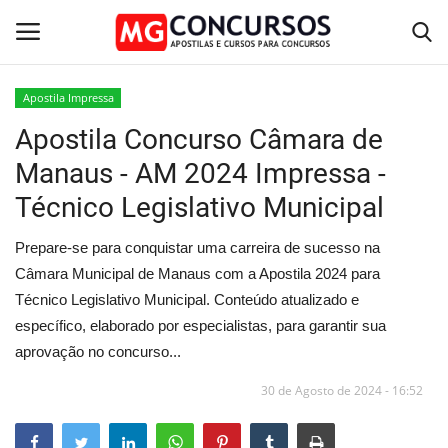
Apostila Impressa
Apostila Concurso Câmara de
Home
Manaus - AM 2024 Impressa -
Apostilas PDF
Técnico Legislativo Municipal
Apostila Impressa
Prepare-se para conquistar uma carreira de sucesso na
Câmara Municipal de Manaus com a Apostila 2024 para
Cursos Online
Técnico Legislativo Municipal. Conteúdo atualizado e
específico, elaborado por especialistas, para garantir sua
Combo Apostilas
aprovação no concurso...
30 de Agosto de 2024 - 16:52