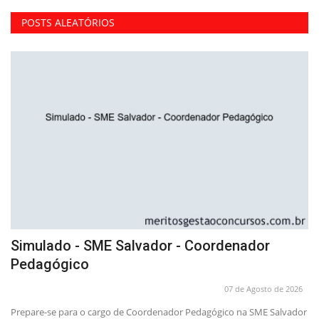
POSTS ALEATÓRIOS
Simulado - SME Salvador - Coordenador
A
Pedagógico
P
26
07 de Agosto de 2026
Prepare-se para o cargo de Coordenador Pedagógico na SME Salvador
Pr