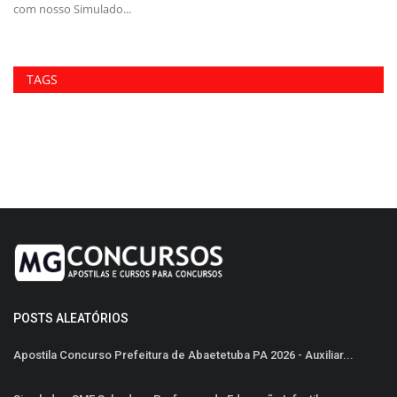
com nosso Simulado...
Ab
TAGS
POSTS ALEATÓRIOS
Apostila Concurso Prefeitura de Abaetetuba PA 2026 - Auxiliar...