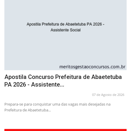
Apostila Concurso Prefeitura de Abaetetuba
C
PA 2026 - Assistente...
26
07 de Agosto de 2026
Ap
Cu
Prepara-se para conquistar uma das vagas mais desejadas na
Prefeitura de Abaetetuba...