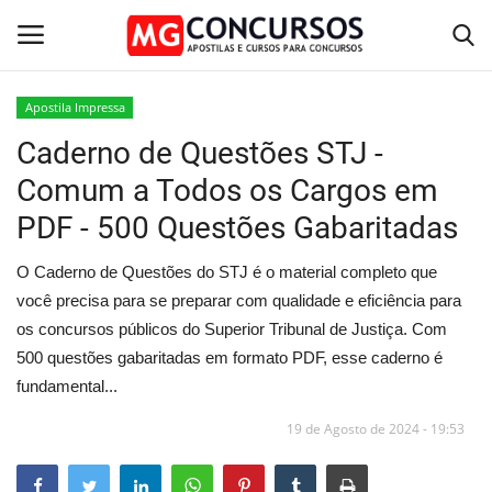
Apostila Impressa
Caderno de Questões STJ -
Home
Comum a Todos os Cargos em
Apostilas PDF
PDF - 500 Questões Gabaritadas
Apostila Impressa
O Caderno de Questões do STJ é o material completo que
você precisa para se preparar com qualidade e eficiência para
Cursos Online
os concursos públicos do Superior Tribunal de Justiça. Com
500 questões gabaritadas em formato PDF, esse caderno é
Combo Apostilas
fundamental...
19 de Agosto de 2024 - 19:53