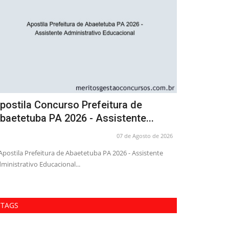
postila Concurso Prefeitura de
Combo Pref
baetetuba PA 2026 - Assistente...
Oficial de
07 de Agosto de 2026
Apostila Prefeitura de Abaetetuba PA 2026 - Assistente
com ênfase em in
ministrativo Educacional...
SP 2026 - Oficial 
TAGS