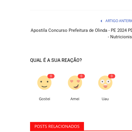
ARTIGO ANTERI
Apostila Concurso Prefeitura de Olinda - PE 2024 P
- Nutricioni
Apostila Concurso Prefeitura d
QUAL É A SUA REAÇÃO?
Abaetetuba PA 2026 - Comum...
0
0
0
07 de Ag
Prepara-se para conquistar uma vaga na Prefeit
Abaetetuba PA em 2026 como...
Gostei
Amei
Uau
POSTS RELACIONADOS