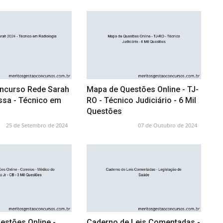
oncurso Rede Sarah
Mapa de Questões Online - TJ-
ssa - Técnico em
RO - Técnico Judiciário - 6 Mil
Questões
25 de Setembro de 2024
07 de Outubro de 2024
estões Online -
Caderno de Leis Comentadas -