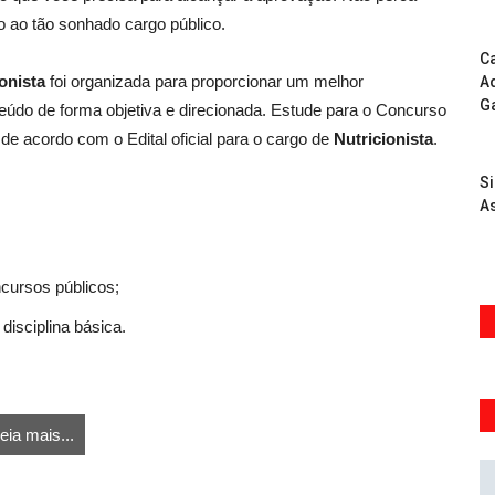
ao tão sonhado cargo público.
Ca
ionista
foi organizada para proporcionar um melhor
Ad
G
údo de forma objetiva e direcionada. Estude para o Concurso
e acordo com o Edital oficial para o cargo de
Nutricionista
.
S
As
ncursos públicos;
disciplina básica.
eia mais...