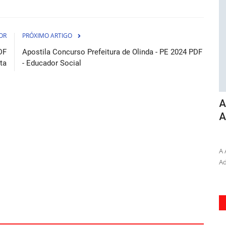
OR
PRÓXIMO ARTIGO
DF
Apostila Concurso Prefeitura de Olinda - PE 2024 PDF
sta
- Educador Social
e
Combo Prefeitura de Santos - SP 2026 -
A
Enfermeiro
A
osto de 2026
04 de Agosto de 2026
ura de
Alavanque sua carreira de Enfermeiro com o Combo
A 
Prefeitura de Santos - SP 2026...
Ad