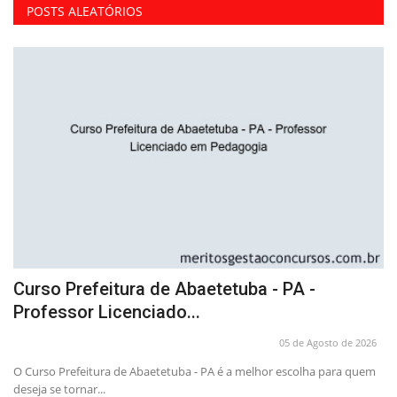
POSTS ALEATÓRIOS
Curso Prefeitura de Abaetetuba - PA -
C
Professor Licenciado...
E
26
05 de Agosto de 2026
O Curso Prefeitura de Abaetetuba - PA é a melhor escolha para quem
Al
deseja se tornar...
Sa