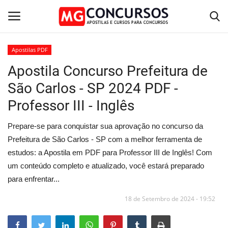
Apostilas PDF
Apostila Concurso Prefeitura de
Home
São Carlos - SP 2024 PDF -
Apostilas PDF
Professor III - Inglês
Apostila Impressa
Prepare-se para conquistar sua aprovação no concurso da
Prefeitura de São Carlos - SP com a melhor ferramenta de
Cursos Online
estudos: a Apostila em PDF para Professor III de Inglês! Com
um conteúdo completo e atualizado, você estará preparado
Combo Apostilas
para enfrentar...
18 de Setembro de 2024 - 19:52