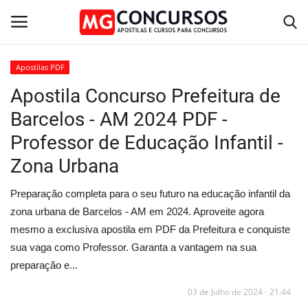
Apostilas PDF
Apostila Concurso Prefeitura de
Home
Barcelos - AM 2024 PDF -
Apostilas PDF
Professor de Educação Infantil -
Zona Urbana
Apostila Impressa
Preparação completa para o seu futuro na educação infantil da
Cursos Online
zona urbana de Barcelos - AM em 2024. Aproveite agora
mesmo a exclusiva apostila em PDF da Prefeitura e conquiste
Combo Apostilas
sua vaga como Professor. Garanta a vantagem na sua
preparação e...
03 de Julho de 2024 - 21:44