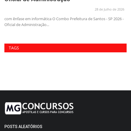
26
28 de Julho de 2026
uia
com ênfase em informática O Combo Prefeitura de Santos - SP 2026 -
Pr
Oficial de Administração...
co
TAGS
POSTS ALEATÓRIOS