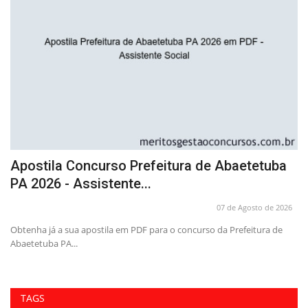
Apostila Concurso Prefeitura de Abaetetuba
A
PA 2026 - Assistente...
P
26
07 de Agosto de 2026
ta
Obtenha já a sua apostila em PDF para o concurso da Prefeitura de
Pr
Abaetetuba PA...
Pr
TAGS