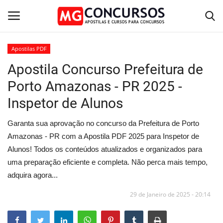
Apostilas PDF
Apostila Concurso Prefeitura de
Home
Porto Amazonas - PR 2025 -
Apostilas PDF
Inspetor de Alunos
Apostila Impressa
Garanta sua aprovação no concurso da Prefeitura de Porto
Amazonas - PR com a Apostila PDF 2025 para Inspetor de
Cursos Online
Alunos! Todos os conteúdos atualizados e organizados para
uma preparação eficiente e completa. Não perca mais tempo,
Combo Apostilas
adquira agora...
29 de Janeiro de 2025 - 20:14