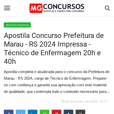
Apostila Impressa
Apostila Concurso Prefeitura de
Home
Marau - RS 2024 Impressa -
Apostilas PDF
Técnico de Enfermagem 20h e
40h
Apostila Impressa
Apostila completa e atualizada para o concurso da Prefeitura de
Cursos Online
Marau - RS 2024, cargo de Técnico de Enfermagem. Prepare-
se com confiança e garanta sua aprovação com este material
Combo Apostilas
de qualidade, que contempla todo o conteúdo necessário para...
09 de Dezembro de 2024 - 11:11