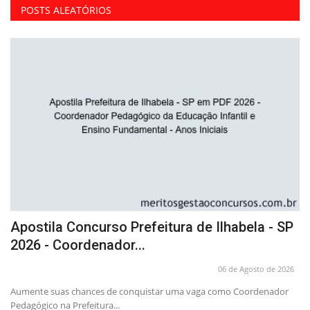
POSTS ALEATÓRIOS
P
Apostila Concurso Prefeitura de Ilhabela - SP
A
2026 - Coordenador...
2
26
06 de Agosto de 2026
a
Aumente suas chances de conquistar uma vaga como Coordenador
Ga
Pedagógico na Prefeitura...
20