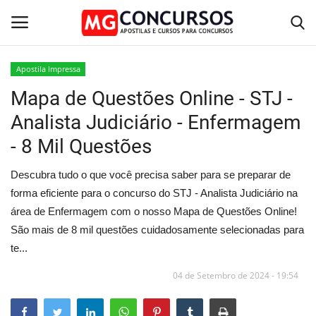
Apostila Impressa
Mapa de Questões Online - STJ -
Home
Analista Judiciário - Enfermagem
Apostilas PDF
- 8 Mil Questões
Apostila Impressa
Descubra tudo o que você precisa saber para se preparar de
forma eficiente para o concurso do STJ - Analista Judiciário na
Cursos Online
área de Enfermagem com o nosso Mapa de Questões Online!
São mais de 8 mil questões cuidadosamente selecionadas para
Combo Apostilas
te...
04 de Setembro de 2024 - 19:54