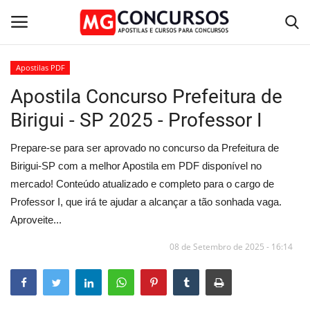
Apostilas PDF
Apostila Concurso Prefeitura de
Home
Birigui - SP 2025 - Professor I
Apostilas PDF
Prepare-se para ser aprovado no concurso da Prefeitura de
Apostila Impressa
Birigui-SP com a melhor Apostila em PDF disponível no
mercado! Conteúdo atualizado e completo para o cargo de
Cursos Online
Professor I, que irá te ajudar a alcançar a tão sonhada vaga.
Aproveite...
Combo Apostilas
08 de Setembro de 2025 - 16:14