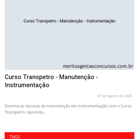
Curso Transpetro - Manutenção -
A
Instrumentação
P
26
07 de Agosto de 2026
Domine as técnicas de manutenção em instrumentação com o Curso
Pr
Transpetro. Aprenda...
em
TAGS