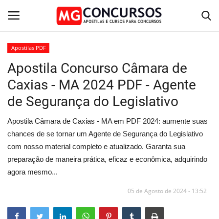
Apostilas PDF
Apostila Concurso Câmara de
Home
Caxias - MA 2024 PDF - Agente
Apostilas PDF
de Segurança do Legislativo
Apostila Impressa
Apostila Câmara de Caxias - MA em PDF 2024: aumente suas
chances de se tornar um Agente de Segurança do Legislativo
Cursos Online
com nosso material completo e atualizado. Garanta sua
preparação de maneira prática, eficaz e econômica, adquirindo
Combo Apostilas
agora mesmo...
05 de Agosto de 2024 - 13:52