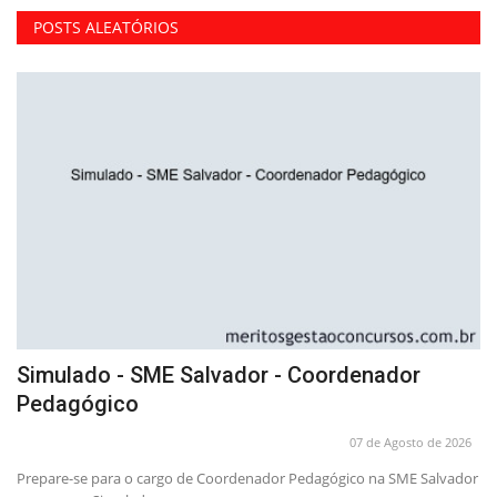
POSTS ALEATÓRIOS
Simulado - SME Salvador - Coordenador
A
Pedagógico
P
26
07 de Agosto de 2026
PA
Prepare-se para o cargo de Coordenador Pedagógico na SME Salvador
Se