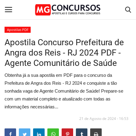
Apostilas PDF
Apostila Concurso Prefeitura de
Home
Angra dos Reis - RJ 2024 PDF -
Apostilas PDF
Agente Comunitário de Saúde
Apostila Impressa
Obtenha já a sua apostila em PDF para o concurso da
Prefeitura de Angra dos Reis - RJ 2024 e conquiste a tão
Cursos Online
sonhada vaga de Agente Comunitário de Saúde! Prepare-se
com um material completo e atualizado com todas as
Combo Apostilas
informações necessárias...
21 de Agosto de 2024 - 16:53