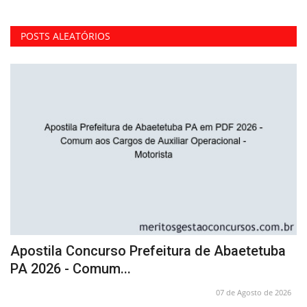
POSTS ALEATÓRIOS
Apostila Concurso Prefeitura de Abaetetuba
C
PA 2026 - Comum...
I
26
07 de Agosto de 2026