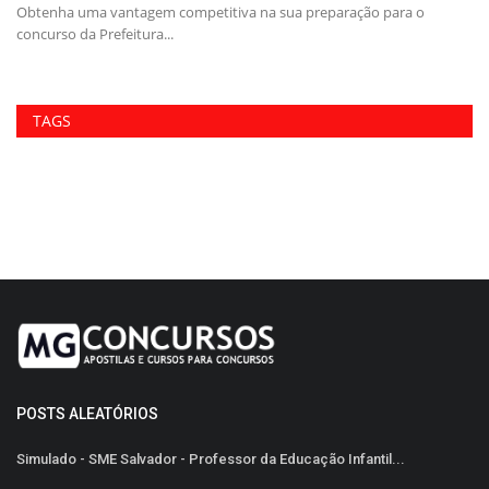
26
Obtenha uma vantagem competitiva na sua preparação para o
Ga
concurso da Prefeitura...
pa
TAGS
POSTS ALEATÓRIOS
Simulado - SME Salvador - Professor da Educação Infantil...