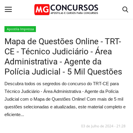
Apostila Impressa
Mapa de Questões Online - TRT-
Home
CE - Técnico Judiciário - Área
Apostilas PDF
Administrativa - Agente da
Polícia Judicial - 5 Mil Questões
Apostila Impressa
Descubra todos os segredos do concurso do TRT-CE para
Cursos Online
Técnico Judiciário - Área Administrativa - Agente da Polícia
Judicial com o Mapa de Questões Online! Com mais de 5 mil
Combo Apostilas
questões selecionadas e atualizadas, este material completo e
eficiente...
03 de Julho de 2024 - 21:28