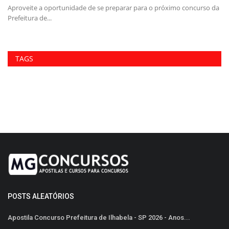
a
Aproveite a oportunidade de se preparar para o próximo concurso da
Ob
Prefeitura de...
AM
TAGS
POSTS ALEATÓRIOS
Apostila Concurso Prefeitura de Ilhabela - SP 2026 - Anos...