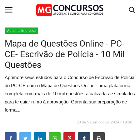
Apostila Impressa
Mapa de Questões Online - PC-
Home
CE- Escrivão de Polícia - 10 Mil
Apostilas PDF
Questões
Apostila Impressa
Aprimore seus estudos para o Concurso de Escrivão de Polícia
do PC-CE com o Mapa de Questões Online - uma plataforma
Cursos Online
completa com mais de 10 mil questões atualizadas e simulados
para te guiar rumo à aprovação. Garanta sua preparação de
Combo Apostilas
forma...
03 de Setembro de 2024 - 19:50