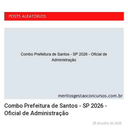
POSTS ALEATÓRIOS
 -
Combo Prefeitura de Santos - SP 2026 -
A
Oficial de Administração
A
26
28 de Julho de 2026