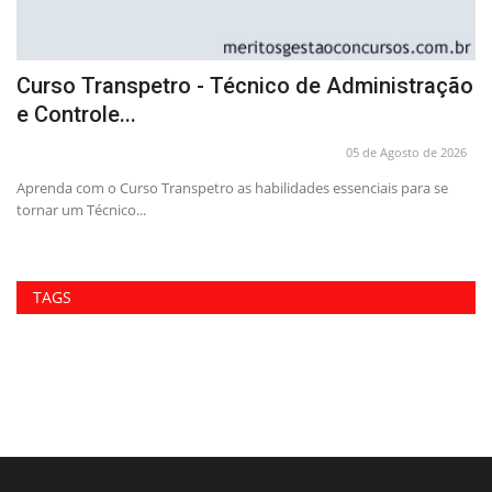
Curso Transpetro - Técnico de Administração
A
e Controle...
A
26
05 de Agosto de 2026
Aprenda com o Curso Transpetro as habilidades essenciais para se
Ga
tornar um Técnico...
It
TAGS