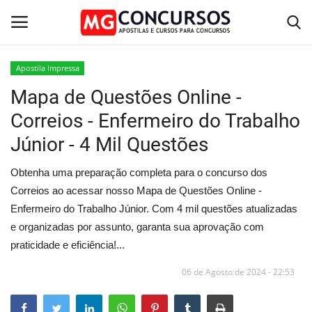
Apostila Impressa
Mapa de Questões Online -
Home
Correios - Enfermeiro do Trabalho
Apostilas PDF
Júnior - 4 Mil Questões
Apostila Impressa
Obtenha uma preparação completa para o concurso dos
Correios ao acessar nosso Mapa de Questões Online -
Cursos Online
Enfermeiro do Trabalho Júnior. Com 4 mil questões atualizadas
e organizadas por assunto, garanta sua aprovação com
Combo Apostilas
praticidade e eficiência!...
06 de Agosto de 2024 - 22:53