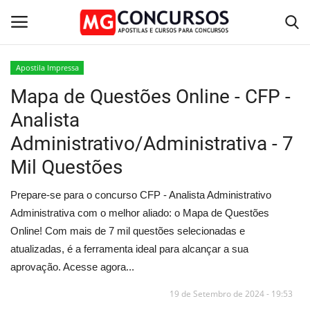
Apostila Impressa
Mapa de Questões Online - CFP -
Home
Analista
Apostilas PDF
Administrativo/Administrativa - 7
Mil Questões
Apostila Impressa
Prepare-se para o concurso CFP - Analista Administrativo
Cursos Online
Administrativa com o melhor aliado: o Mapa de Questões
Online! Com mais de 7 mil questões selecionadas e
Combo Apostilas
atualizadas, é a ferramenta ideal para alcançar a sua
aprovação. Acesse agora...
19 de Setembro de 2024 - 19:53