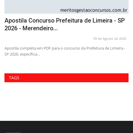
P
Apostila Concurso Prefeitura de Limeira - SP
A
2026 - Merendeiro...
2
26
05 de Agosto de 2026
Apostila completa em PDF para o concurso da Prefeitura de Limeira -
Ap
SP 2026, específica...
va
TAGS