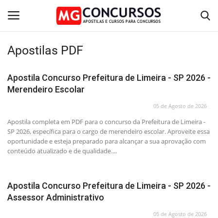
Apostilas PDF
Home
Apostila Concurso Prefeitura de Limeira - SP 2026 -
Merendeiro Escolar
Apostilas PDF
05 de Agosto de 2026
Apostila Impressa
Apostila completa em PDF para o concurso da Prefeitura de Limeira -
SP 2026, específica para o cargo de merendeiro escolar. Aproveite essa
Cursos Online
oportunidade e esteja preparado para alcançar a sua aprovação com
conteúdo atualizado e de qualidade....
Combo Apostilas
Apostila Concurso Prefeitura de Limeira - SP 2026 -
Assessor Administrativo
05 de Agosto de 2026