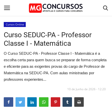
Cursos Online
Curso SEDUC-PA - Professor
Home
Classe I - Matemática
Apostilas PDF
O Curso SEDUC-PA - Professor Classe I - Matemática é a
Apostila Impressa
escolha certa para quem busca se preparar de forma completa
e eficiente para as exigentes provas do cargo de Professor de
Cursos Online
Matemática na SEDUC-PA. Com aulas ministradas por
professores experientes...
Combo Apostilas
10 de Junho de 2026 - 12:20