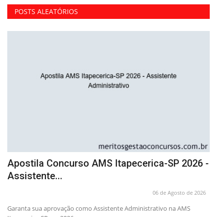
POSTS ALEATÓRIOS
Apostila Concurso AMS Itapecerica-SP 2026 -
C
Assistente...
C
26
06 de Agosto de 2026
ra
Garanta sua aprovação como Assistente Administrativo na AMS
Ap