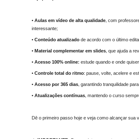
•
Aulas em vídeo de alta qualidade
, com professore
interessante;
•
Conteúdo atualizado
de acordo com o último edita
•
Material complementar em slides
, que ajuda a re
•
Acesso 100% online:
estude quando e onde quiser, 
Apostila Concurso Prefeitura d
Abaetetuba PA 2026 - Assistent
•
Controle total do ritmo
: pause, volte, acelere e e
07 de Ag
•
Acesso por 365 dias
, garantindo tranquilidade par
A Apostila Prefeitura de Abaetetuba PA 2026 - As
•
Atualizações contínuas
, mantendo o curso sempr
Administrativo Educacional...
Dê o primeiro passo hoje e veja como alcançar sua 