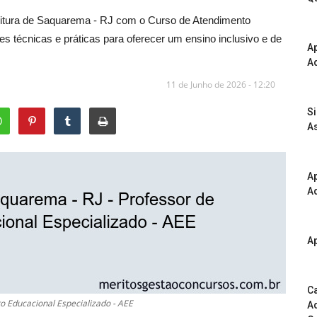
eitura de Saquarema - RJ com o Curso de Atendimento
 técnicas e práticas para oferecer um ensino inclusivo e de
A
Ad
11 de Junho de 2026 - 12:20
S
As
Ap
Ad
Ap
Ca
o Educacional Especializado - AEE
Ad