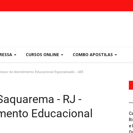
PRESSA
CURSOS ONLINE
COMBO APOSTILAS
fessor de Atendimento Educacional Especializado - AEE
Saquarema - RJ -
imento Educacional
C
R
e 
Q