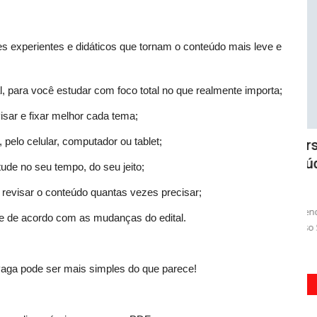
s experientes e didáticos que tornam o conteúdo mais leve e
l, para você estudar com foco total no que realmente importa;
visar e fixar melhor cada tema;
pelo celular, computador ou tablet;
e
Curso SES-TO 2026 - Executivo em
C
e...
Saúde
stude no seu tempo, do seu jeito;
osto de 2026
07 de Agosto de 2026
a revisar o conteúdo quantas vezes precisar;
Tr
co
sistente
Aprenda a ser um líder estratégico no setor da saúde com o
e de acordo com as mudanças do edital.
Curso SES-TO 2026 - Executivo...
vaga pode ser mais simples do que parece!