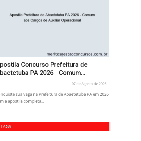
postila Concurso Prefeitura de
Apostila C
baetetuba PA 2026 - Comum...
Abaetetuba 
07 de Agosto de 2026
nquiste sua vaga na Prefeitura de Abaetetuba PA em 2026
Prepare-se com a
m a apostila completa...
concurso da Prefe
TAGS