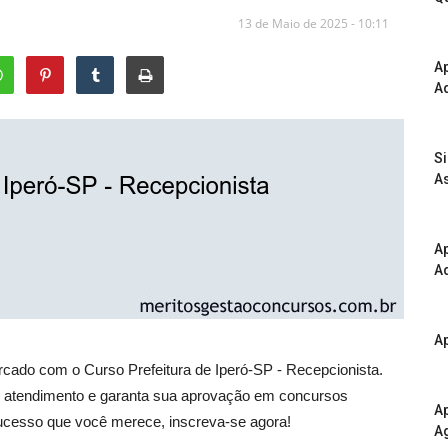
13 de Maio de 2025 - 10:11
A
Ad
S
As
Ap
Ad
Ap
rcado com o Curso Prefeitura de Iperó-SP - Recepcionista.
em atendimento e garanta sua aprovação em concursos
Ap
sucesso que você merece, inscreva-se agora!
A