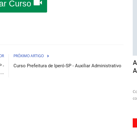
ar Curso
OR
PRÓXIMO ARTIGO
P 2026 -
Apostila Concurso Prefeitura de
A
 -
Curso Prefeitura de Iperó-SP - Auxiliar Administrativo
Abaetetuba PA 2026 - Auxiliar...
A
...
osto de 2026
07 de Agosto de 2026
e Santos em
A Apostila Prefeitura de Abaetetuba PA 2026 é o material
Co
ideal para você se preparar...
co