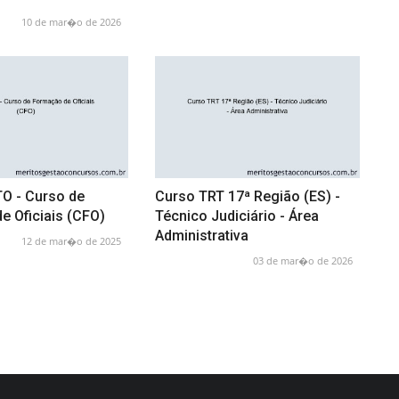
10 de mar�o de 2026
O - Curso de
Curso TRT 17ª Região (ES) -
e Oficiais (CFO)
Técnico Judiciário - Área
Administrativa
12 de mar�o de 2025
03 de mar�o de 2026