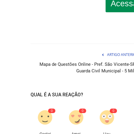
Acess
ARTIGO ANTERI
Combo Prefeitura de Santos - S
Mapa de Questões Online - Pref. São Vicente-SP
Secretário de Unidade...
Guarda Civil Municipal - 5 Mil
04 de Ag
Destaque-se na gestão educacional da cidade d
QUAL É A SUA REAÇÃO?
2026 com a ajuda do Combo...
0
0
0
Gostei
Amei
Uau