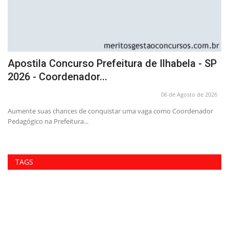
Apostila Concurso Prefeitura de Ilhabela - SP
A
2026 - Coordenador...
2
26
06 de Agosto de 2026
Aumente suas chances de conquistar uma vaga como Coordenador
Pr
Pedagógico na Prefeitura...
En
TAGS