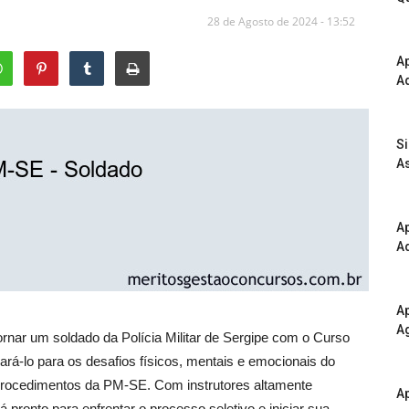
28 de Agosto de 2024 - 13:52
A
Ad
S
As
Ap
Ad
Ap
A
rnar um soldado da Polícia Militar de Sergipe com o Curso
rá-lo para os desafios físicos, mentais e emocionais do
e procedimentos da PM-SE. Com instrutores altamente
Ap
rá pronto para enfrentar o processo seletivo e iniciar sua