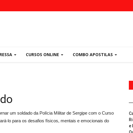
PRESSA
CURSOS ONLINE
COMBO APOSTILAS
ado
rnar um soldado da Polícia Militar de Sergipe com o Curso
C
R
rá-lo para os desafios físicos, mentais e emocionais do
e 
Q