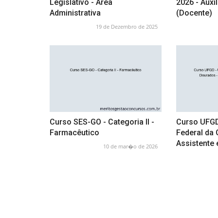
Legislativo - Área
2026 - Auxi
Administrativa
(Docente)
19 de Dezembro de 2025
Curso SES-GO - Categoria II -
Curso UFGD
Farmacêutico
Federal da
Assistente
10 de mar�o de 2026