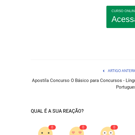
CURSO ONLIN
Acess
Apostila Concurso Prefeitura d
Limeira - SP 2026 - Professor...
ARTIGO ANTERI
Apostila Concurso O Básico para Concursos - Líng
05 de Ag
Portugue
Aprimore seu conhecimento e conquiste a vaga
sonhos como Professor de Educação...
QUAL É A SUA REAÇÃO?
0
0
0