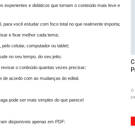
s experientes e didáticos que tornam o conteúdo mais leve e
l, para você estudar com foco total no que realmente importa;
visar e fixar melhor cada tema;
pelo celular, computador ou tablet;
stude no seu tempo, do seu jeito;
e
Curso Prefeitura de Abaetetuba - PA -
C
a revisar o conteúdo quantas vezes precisar;
Professor Licenciado...
S
e de acordo com as mudanças do edital.
osto de 2026
05 de Agosto de 2026
écnico de
O Curso Prefeitura de Abaetetuba - PA é a melhor escolha
Ac
para quem deseja se tornar...
Un
vaga pode ser mais simples do que parece!
tram disponíveis apenas em PDF: