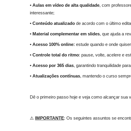
•
Aulas em vídeo de alta qualidade
, com professore
interessante;
•
Conteúdo atualizado
de acordo com o último edita
•
Material complementar em slides
, que ajuda a re
•
Acesso 100% online:
estude quando e onde quiser, 
•
Controle total do ritmo
: pause, volte, acelere e e
Apostila Concurso Prefeitura d
•
Acesso por 365 dias
, garantindo tranquilidade par
Limeira - SP 2026 - Técnico...
•
Atualizações contínuas
, mantendo o curso sempr
05 de Ag
Aprenda tudo o que precisa para se tornar um t
suporte em informática na...
Dê o primeiro passo hoje e veja como alcançar sua 
⚠️
IMPORTANTE
: Os seguintes assuntos se encon