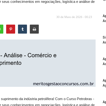
r seus conhecimentos em negociações, logística e análise de
A
30 de Maio de 2026 - 00:23
Ad
S
As
Ap
Ad
Ap
A
suprimento da indústria petrolífera! Com o Curso Petrobras -
Ap
r seus conhecimentos em negociações, logística e análise de