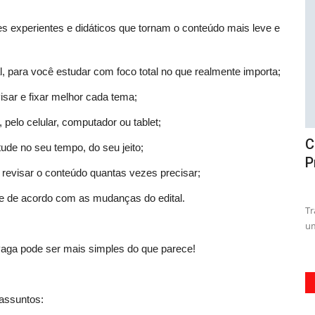
s experientes e didáticos que tornam o conteúdo mais leve e
l, para você estudar com foco total no que realmente importa;
visar e fixar melhor cada tema;
pelo celular, computador ou tablet;
rica-SP
Curso Prefeitura de Abaetetuba - PA -
C
stude no seu tempo, do seu jeito;
Professor Fundamental...
O
a revisar o conteúdo quantas vezes precisar;
osto de 2026
05 de Agosto de 2026
e de acordo com as mudanças do edital.
ica-SP com a
Transforme-se em um professor qualificado e conquiste
Ap
uma carreira de sucesso com...
co
vaga pode ser mais simples do que parece!
 assuntos: