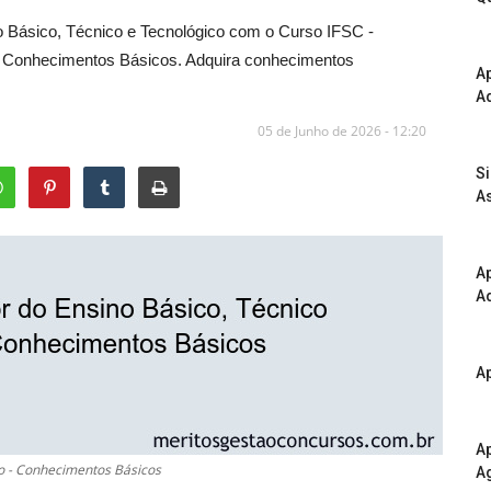
o Básico, Técnico e Tecnológico com o Curso IFSC -
 - Conhecimentos Básicos. Adquira conhecimentos
A
Ad
05 de Junho de 2026 - 12:20
S
As
Ap
Ad
Ap
Ap
co - Conhecimentos Básicos
A