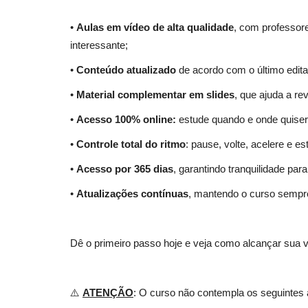
•
Aulas em vídeo de alta qualidade
, com professore
interessante;
•
Conteúdo atualizado
de acordo com o último edita
•
Material complementar em slides
, que ajuda a re
•
Acesso 100% online:
estude quando e onde quiser, 
Apostila Concurso AMS Itapece
•
Controle total do ritmo
: pause, volte, acelere e e
2026 - Técnico em...
•
Acesso por 365 dias
, garantindo tranquilidade par
06 de Ag
•
Atualizações contínuas
, mantendo o curso sempr
Prepare-se para o concurso público em Itapecer
Apostila AMS 2026 em...
Dê o primeiro passo hoje e veja como alcançar sua 
⚠️
ATENÇÃO
: O curso não contempla os seguintes