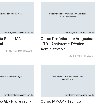
ia Penal-MA -
Curso Prefeitura de Araguaína
al
- TO - Assistente Técnico
Administrativo
31 de mar�o de 2026
30 de Maio de 2026
c-AL - Professor -
Curso MP-AP - Técnico